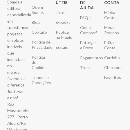
Somos a
ÚTEIS
DE
CONTA
Quem
AJUDA
editora
Somos
Livros
Minha
especializada
FAQ´s
Conta
em
Blog
E-books
transformar
Como
Meus
Contato
Publicar
Comprar?
Pedidos
projetos
na Práxis
em obras
Política de
Entregas
Editar
incríveis
Privacidade
Editais
e Frete
Conta
que
Política
Pagamentos
Carrinho
impactam
de
no
Cookies
Trocas
Checkout
mundo,
Termos e
Favoritos
fazendo a
Condições
diferença.
Junte-se
a nós!
Rua
Mostardeiro,
777 - Porto
Alegre/RS
Whatsapp: