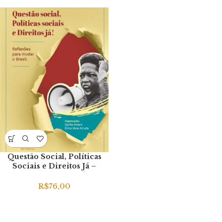
Questão Social, Políticas
Sociais e Direitos Já –
Reflexões para Mudar o
Brasil
R$
76,00