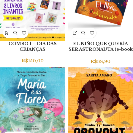
COMBO 1 – DIA DAS
EL NIÑO QUE QUERÍA
CRIANÇAS
SER ASTRONAUTA (e-book
em espanhol)
R$
150,00
R$
38,90