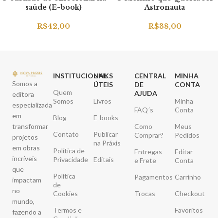
saúde (E-book)
Astronauta
R$
42,00
R$
38,00
INSTITUCIONAL
LINKS
CENTRAL
MINHA
Somos a
ÚTEIS
DE
CONTA
Quem
AJUDA
editora
Somos
Livros
Minha
especializada
FAQ´s
Conta
em
Blog
E-books
transformar
Como
Meus
Contato
Publicar
Comprar?
Pedidos
projetos
na Práxis
em obras
Política de
Entregas
Editar
incríveis
Privacidade
Editais
e Frete
Conta
que
Política
Pagamentos
Carrinho
impactam
de
no
Cookies
Trocas
Checkout
mundo,
Termos e
Favoritos
fazendo a