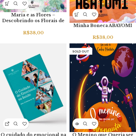
Maria e as Flores –
Descobrindo os Florais de
Minha Boneca ABAYOMI
Bach
R$
38,00
R$
38,00
SOLD OUT
O cuidado do emocional na
O Menino que Queria ser