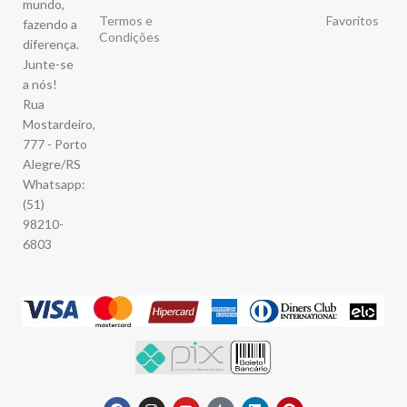
mundo,
Termos e
Favoritos
fazendo a
Condições
diferença.
Junte-se
a nós!
Rua
Mostardeiro,
777 - Porto
Alegre/RS
Whatsapp:
(51)
98210-
6803