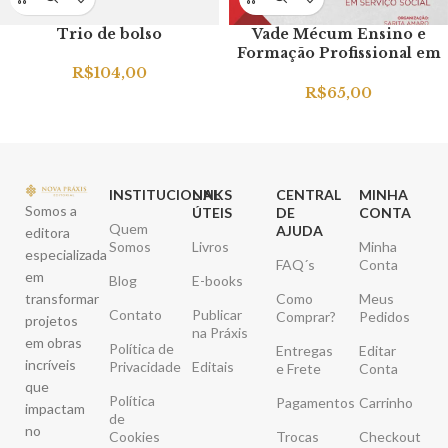
Trio de bolso
Vade Mécum Ensino e
Formação Profissional em
Serviço Social
R$
104,00
R$
65,00
INSTITUCIONAL
LINKS
CENTRAL
MINHA
Somos a
ÚTEIS
DE
CONTA
Quem
AJUDA
editora
Somos
Livros
Minha
especializada
FAQ´s
Conta
em
Blog
E-books
transformar
Como
Meus
Contato
Publicar
Comprar?
Pedidos
projetos
na Práxis
em obras
Política de
Entregas
Editar
incríveis
Privacidade
Editais
e Frete
Conta
que
Política
Pagamentos
Carrinho
impactam
de
no
Cookies
Trocas
Checkout