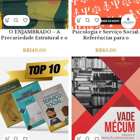
O ENJAMBRADO – A
Psicologia e Serviço Social:
Precariedade Estrutural e o
Referências para o
Novo Padrão de
Trabalho no Judiciário Vol.
Reprodução Social
5 – Rio Grande do Norte
R$
149,00
R$
85,00
Brasileiro