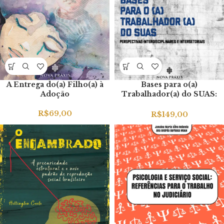
A Entrega do(a) Filho(a) à
Bases para o(a)
Adoção
Trabalhador(a) do SUAS:
Perspectivas
Interdisciplinares e
R$
69,00
R$
149,00
Intersetoriais