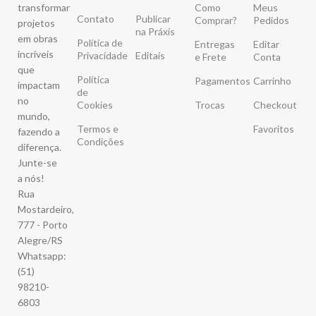
transformar
Como
Meus
Contato
Publicar
Comprar?
Pedidos
projetos
na Práxis
em obras
Política de
Entregas
Editar
incríveis
Privacidade
Editais
e Frete
Conta
que
Política
Pagamentos
Carrinho
impactam
de
no
Cookies
Trocas
Checkout
mundo,
Termos e
Favoritos
fazendo a
Condições
diferença.
Junte-se
a nós!
Rua
Mostardeiro,
777 - Porto
Alegre/RS
Whatsapp:
(51)
98210-
6803