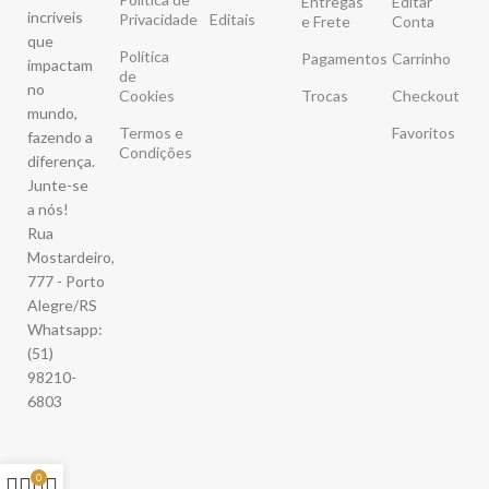
Entregas
Editar
incríveis
Privacidade
Editais
e Frete
Conta
que
Política
Pagamentos
Carrinho
impactam
de
no
Cookies
Trocas
Checkout
mundo,
Termos e
Favoritos
fazendo a
Condições
diferença.
Junte-se
a nós!
Rua
Mostardeiro,
777 - Porto
Alegre/RS
Whatsapp:
(51)
98210-
6803
0