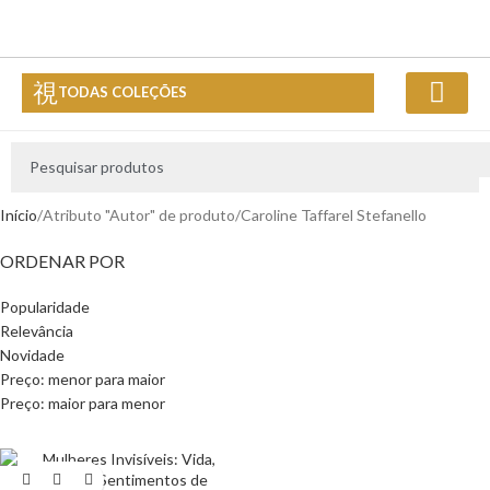
TODAS COLEÇÕES
Quem Somos
Blog da Nova Práxis
Início
Atributo "Autor" de produto
Caroline Taffarel Stefanello
ORDENAR POR
Popularidade
Relevância
Novidade
Preço: menor para maior
Preço: maior para menor