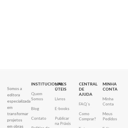
INSTITUCIONAL
LINKS
CENTRAL
MINHA
Somos a
ÚTEIS
DE
CONTA
Quem
AJUDA
editora
Somos
Livros
Minha
especializada
FAQ´s
Conta
em
Blog
E-books
transformar
Como
Meus
Contato
Publicar
Comprar?
Pedidos
projetos
na Práxis
em obras
Política de