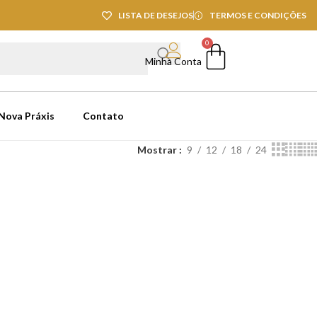
LISTA DE DESEJOS
TERMOS E CONDIÇÕES
0
Minha Conta
 Nova Práxis
Contato
Mostrar
9
12
18
24