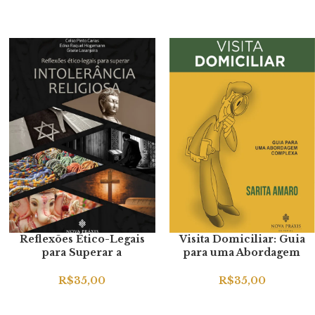
Reflexões Ético-Legais
Visita Domiciliar: Guia
para Superar a
para uma Abordagem
Intolerância Religiosa (E-
Complexa
book)
R$
35,00
R$
35,00