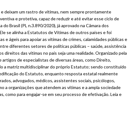
m e deixam um rastro de vítimas, nem sempre prontamente
entiva e protetiva, capaz de reduzir e até evitar esse ciclo de
ma do Brasil (PL n.3.890/2020), já aprovado na Câmara dos
e se alinha a Estatutos de Vítimas de outros países e foi
as e ágeis para apoiar as vítimas de crimes, calamidades públicas e
ntre diferentes setores de políticas públicas – saúde, assistência
s direitos das vítimas no país seja uma realidade. Organizado pela
e artigos de especialistas de diversas áreas, como Direito,
do a matriz multidisciplinar do próprio Estatuto; sendo constituído
edificação do Estatuto, enquanto resposta estatal realmente
ados, advogados, médicos, assistentes sociais, psicólogos,
como a organizações que atendem as vítimas e a ampla sociedade
das, como para engajar-se em seu processo de efetivação. Leia e