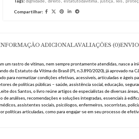
Tags:
dignidade
,
direito
,
estatutodavitima
,
justiça
,
leis
,
proteç
Compartilhar:
INFORMAÇÃO ADICIONAL
AVALIAÇÕES (0)
ENVIO
m um rastro de vítimas, nem sempre prontamente atendidas, nasce a inic
 falando do Estatuto da Vítima do Brasil (PL n.3.890/2020), já aprovado
ado para normatizar condições efetivas, acessíveis, articuladas e ágeis p
tores de políticas públicas – saúde, assistência social, educação, segura
ite dos Santos, o livro reúne artigos de especialistas de diversas áreas,
uído de análises, recomendações e soluções integradas, essenciais à edif
icos, assistentes sociais, psicólogos, enfermeiros, socorristas, polic
or políticas articuladas, como para engajar-se em seu processo de efetiv