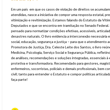
Em um país em que os casos de violação de direitos se acumula
atendidas, nasce a iniciativa de compor uma resposta estatal, prev
vitimização e revitimização. Estamos falando do Estatuto da Víti
Deputados e que se encontra em tramitação no Senado Federal. El
pensado para normatizar condições efetivas, acessíveis, articulad
desastres naturais. O livro evidencia a interconexão necessária e
social, educação, segurança e justiça – para que o atendimento ao
Promotora de Justiça, Dra. Celeste Leite dos Santos, o livro reún
Medicina, Psicologia, Serviço Social e Segurança Pública, refletin
de análises, recomendações e soluções integradas, essenciais à 
protetiva e transformadora. Recomendado para gestores, magistr
enfermeiros, socorristas, policiais e demais profissionais, bem 
civil; tanto para entender o Estatuto e compor políticas articula
faça parte!