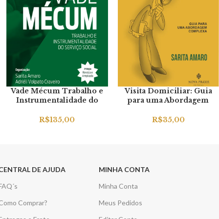
Vade Mécum Trabalho e
Visita Domiciliar: Guia
Instrumentalidade do
para uma Abordagem
Serviço Social
Complexa
R$
135,00
R$
35,00
CENTRAL DE AJUDA
MINHA CONTA
FAQ´s
Minha Conta
Como Comprar?
Meus Pedidos