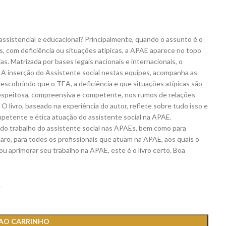
ssistencial e educacional? Principalmente, quando o assunto é o
 com deficiência ou situações atípicas, a APAE aparece no topo
as. Matrizada por bases legais nacionais e internacionais, o
r. A inserção do Assistente social nestas equipes, acompanha as
scobrindo que o TEA, a deficiência e que situações atípicas são
espeitosa, compreensiva e competente, nos rumos de relações
. O livro, baseado na experiência do autor, reflete sobre tudo isso e
mpetente e ética atuação do assistente social na APAE.
o trabalho do assistente social nas APAEs, bem como para
ro, para todos os profissionais que atuam na APAE, aos quais o
ou aprimorar seu trabalho na APAE, este é o livro certo. Boa
s
 AO CARRINHO