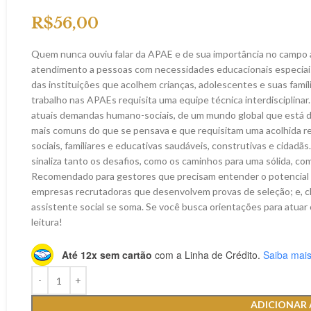
R$
56,00
Quem nunca ouviu falar da APAE e de sua importância no campo a
atendimento a pessoas com necessidades educacionais especiais,
das instituições que acolhem crianças, adolescentes e suas famíli
trabalho nas APAEs requisita uma equipe técnica interdisciplina
atuais demandas humano-sociais, de um mundo global que está de
mais comuns do que se pensava e que requisitam uma acolhida r
sociais, familiares e educativas saudáveis, construtivas e cidadãs
sinaliza tanto os desafios, como os caminhos para uma sólida, co
Recomendado para gestores que precisam entender o potencial d
empresas recrutadoras que desenvolvem provas de seleção; e, cla
assistente social se soma. Se você busca orientações para atuar 
leitura!
Até 12x sem cartão
com a Linha de Crédito.
Saiba mai
ADICIONAR