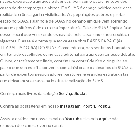
riscos, exposição a agravos e doenças, bem como estão no topo dos
casos de desempregos e óbitos. E o SUAS é espaço político onde essa
realidade crônica ganha visibilidade. As populações pobres e pretas
estão no SUAS. Falar hoje de SUAS no cenário em que vem sofrendo
ataques políticos é de extrema importância. Falar de SUAS implica falar
desse social que vem sendo esmagado pelo casuīsmo e necropolítica
vigentes. E esse é o tema que move essa obra BASES PARA O(A)
TRABALHADOR(A) DO SUAS. Como editora, nos sentimos honrados
em ter sido escolhidos como casa editorial para apresentar esse debate.
O livro, esteticamente lindo, contém um conteúdo rico e singular, ao
passo que sua escrita conversa com a história e os desafios do SUAS, a
partir de expertos pesquisadores, gestores, e grandes estrategistas
que deixaram sua marca na institucionalização do SUAS.
Conheça mais livros da coleção
Serviço Social
.
Confira as postagens em nosso
Instagram
:
Post 1
,
Post 2
.
Assista o vídeo em nosso canal do
Youtube
clicando
aqui
e não
esqueça de se inscrever no canal.