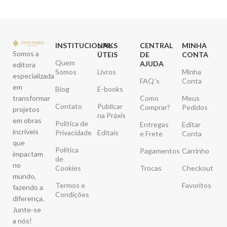
INSTITUCIONAL
LINKS
CENTRAL
MINHA
Somos a
ÚTEIS
DE
CONTA
Quem
AJUDA
editora
Somos
Livros
Minha
especializada
FAQ´s
Conta
em
Blog
E-books
transformar
Como
Meus
Contato
Publicar
Comprar?
Pedidos
projetos
na Práxis
em obras
Política de
Entregas
Editar
incríveis
Privacidade
Editais
e Frete
Conta
que
Política
Pagamentos
Carrinho
impactam
de
no
Cookies
Trocas
Checkout
mundo,
Termos e
Favoritos
fazendo a
Condições
diferença.
Junte-se
a nós!