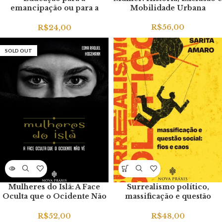
emancipação ou para a
Mobilidade Urbana
alienação (E-book)
R$
56,00
R$
24,00
SOLD OUT
Mulheres do Islã: A Face
Surrealismo político,
Oculta que o Ocidente Não
massificação e questão
Vê
social: fios e caos
R$
52,00
R$
48,00