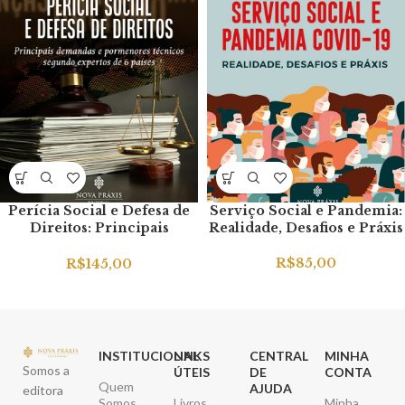
Perícia Social e Defesa de
Serviço Social e Pandemia:
Direitos: Principais
Realidade, Desafios e Práxis
Demandas e Pormenores
Técnicos Segundo Expertos
R$
85,00
R$
145,00
de 6 Países
INSTITUCIONAL
LINKS
CENTRAL
MINHA
Somos a
ÚTEIS
DE
CONTA
Quem
AJUDA
editora
Somos
Livros
Minha