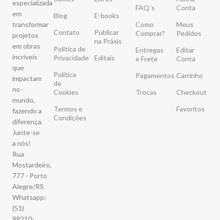
especializada
FAQ´s
Conta
em
Blog
E-books
transformar
Como
Meus
Contato
Publicar
Comprar?
Pedidos
projetos
na Práxis
em obras
Política de
Entregas
Editar
incríveis
Privacidade
Editais
e Frete
Conta
que
Política
Pagamentos
Carrinho
impactam
de
no
Cookies
Trocas
Checkout
mundo,
Termos e
Favoritos
fazendo a
Condições
diferença.
Junte-se
a nós!
Rua
Mostardeiro,
777 - Porto
Alegre/RS
Whatsapp:
(51)
98210-