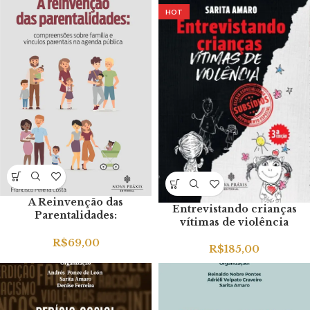
HOT
A Reinvenção das
Entrevistando crianças
Parentalidades:
vítimas de violência
Compreensões Sobre
Família e Vínculos
R$
69,00
R$
185,00
Parentais na Agenda
Pública