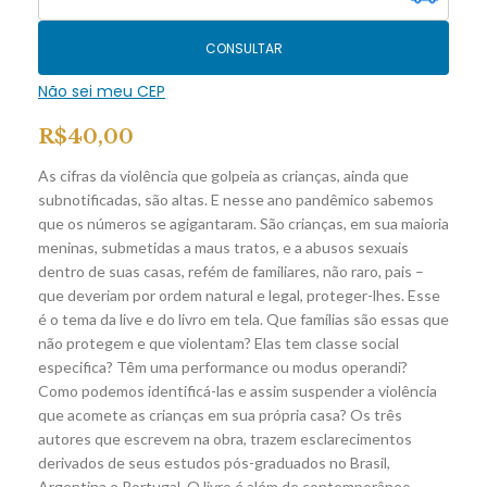
CONSULTAR
Não sei meu CEP
R$
40,00
As cifras da violência que golpeia as crianças, ainda que
subnotificadas, são altas. E nesse ano pandêmico sabemos
que os números se agigantaram. São crianças, em sua maioria
meninas, submetidas a maus tratos, e a abusos sexuais
dentro de suas casas, refém de familiares, não raro, pais –
que deveriam por ordem natural e legal, proteger-lhes. Esse
é o tema da live e do livro em tela. Que famílias são essas que
não protegem e que violentam? Elas tem classe social
especifica? Têm uma performance ou modus operandi?
Como podemos identificá-las e assim suspender a violência
que acomete as crianças em sua própria casa? Os três
autores que escrevem na obra, trazem esclarecimentos
derivados de seus estudos pós-graduados no Brasil,
Argentina e Portugal. O livro é além de contemporâneo,