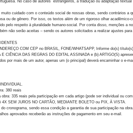
rtuguesa. No caso de autores estrangeiros, a tradução ou adaptação textual 
muito cuidado com o conteúdo social de nossas obras, sendo contrários a qu
ligiosa ou de gênero. Por isso, os textos além de um rigoroso olhar acadêmico-cr
ido pelo respeito à pluralidade humano-social. Por conta disso, menções a no
mbém não serão aceitas – sendo os autores solicitados a realizar ajustes par
SIDENTES
DEREÇO COM CEP no BRASIL, FONE/WHATSAPP, Informe do(s) título(s) do
 E CIÊNCIA DAS REGRAS DO EDITAL ASSINADA e (b) ARTIGO(S) apresent
 por mais de um autor, apenas um (o principal) deverá encaminhar o e-mai
 INDIVIDUAL.
ra: 380 reais
 obra: 335 reais pela participação em cada artigo (pode ser individual ou com
até 4X SEM JUROS NO CARTÃO, MEDIANTE BOLETO ou PIX, À VISTA.
o do cronograma, sendo essa condição a garantia de sua participação na obra
balhos aprovados
receberão as instruções de pagamento em seu e-mail.