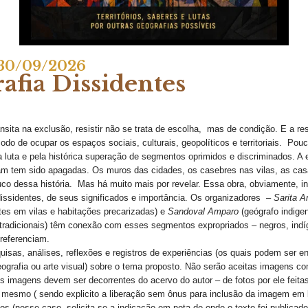
 30/09/2026
rafia Dissidentes
nsita na exclusão, resistir não se trata de escolha, mas de condição. E a res
 modo de ocupar os espaços sociais, culturais, geopolíticos e territoriais. Po
la luta e pela histórica superação de segmentos oprimidos e discriminados. 
am tem sido apagadas. Os muros das cidades, os casebres nas vilas, as ca
 dessa história. Mas há muito mais por revelar. Essa obra, obviamente, int
 dissidentes, de seus significados e importância. Os organizadores –
Sarita 
tes em vilas e habitações precarizadas) e
Sandoval Amparo
(geógrafo indige
es tradicionais) têm conexão com esses segmentos expropriados – negros, in
 referenciam.
sas, análises, reflexões e registros de experiências (os quais podem ser e
 geografia ou arte visual) sobre o tema proposto. Não serão aceitas imagens c
imagens devem ser decorrentes do acervo do autor – de fotos por ele feita
 mesmo ( sendo explicito a liberação sem ônus para inclusão da imagem em l
os (nesse caso, solicita-se a indicação em nota de onde o texto foi publicado