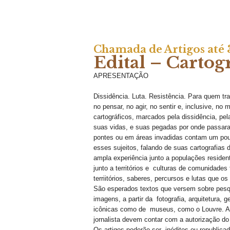
Chamada de Artigos até
Edital – Cartog
APRESENTAÇÃO
Dissidência. Luta. Resistência. Para quem tra
no pensar, no agir, no sentir e, inclusive, no
cartográficos, marcados pela dissidência, pe
suas vidas, e suas pegadas por onde passar
pontes ou em áreas invadidas contam um pouco
esses sujeitos, falando de suas cartografias
ampla experiência junto a populações residen
junto a territórios e culturas de comunidad
terriitórios, saberes, percursos e lutas que os
São esperados textos que versem sobre pesqui
imagens, a partir da fotografia, arquitetura,
icônicas como de museus, como o Louvre. As 
jornalista devem contar com a autorização do
Os artigos poderão ser inéditos ou republicad