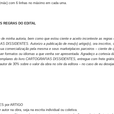
0 (máx) com 6 linhas no máximo em cada uma.
AS REGRAS DO EDITAL
o de minha autoria, bem como que estou ciente e aceito inconteste as regras 
 DISSIDENTES. Autorizo a publicação de meu(s) artigo(s), ora inscritos, c
 sua comercialização pela mesma e seus marketplaces parceiros – ciente de q
er formatos ou idiomas a que venha ser apresentada. Agradeço a cortesia da 
exemplares do livro CARTOGRAFIAS DISSIDENTES, entregue com frete grátis, e
utor de 30% sobre o valor da obra no site da editora – no caso de eu desej
ES por ARTIGO
autor na obra, seja na escrita individual ou coletiva.