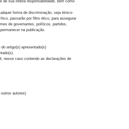
é de sua inteira responsabilidade, bem como
alquer forma de discriminação, seja étnico-
ítico, passarão por filtro ético, para assegurar
mes de governantes, políticos, partidos,
a permanecer na publicação.
 artigo(s) apresentado(s)
ado(s).
l, nesse caso contendo as declarações de
 outros autores)
.