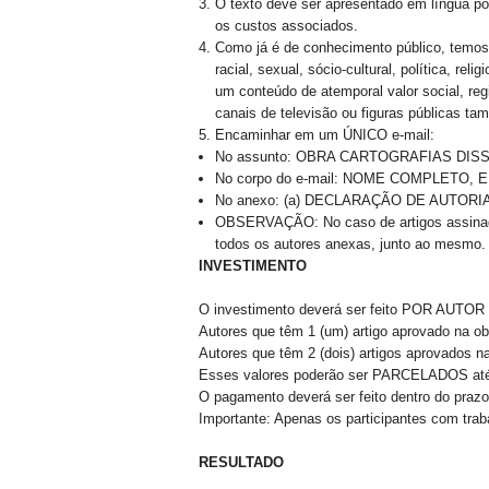
O texto deve ser apresentado em língua po
os custos associados.
Como já é de conhecimento público, temos 
racial, sexual, sócio-cultural, política, re
um conteúdo de atemporal valor social, reg
canais de televisão ou figuras públicas ta
Encaminhar em um ÚNICO e-mail:
No assunto: OBRA CARTOGRAFIAS DIS
No corpo do e-mail: NOME COMPLETO, EN
No anexo: (a) DECLARAÇÃO DE AUTORIA
OBSERVAÇÃO: No caso de artigos assinados
todos os autores anexas, junto ao mesmo.
INVESTIMENTO
O investimento deverá ser feito POR AUTOR
Autores que têm 1 (um) artigo aprovado na ob
Autores que têm 2 (dois) artigos aprovados na
Esses valores poderão ser PARCELADOS 
O pagamento deverá ser feito dentro do praz
Importante: Apenas os participantes com tra
RESULTADO