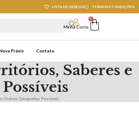
LISTA DE DESEJOS
TERMOS E CONDIÇÕES
0
Minha Conta
 Nova Práxis
Contato
ritórios, Saberes e
 Possíveis
por Outras Geografias Possíveis