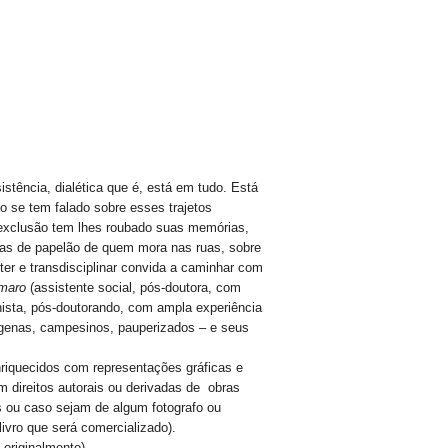
istência, dialética que é, está em tudo. Está
uco se tem falado sobre esses trajetos
A exclusão tem lhes roubado suas memórias,
sas de papelão de quem mora nas ruas, sobre
er e transdisciplinar convida a caminhar com
Amaro
(assistente social, pós-doutora, com
nista, pós-doutorando, com ampla experiência
dígenas, campesinos, pauperizados – e seus
nriquecidos com representações gráficas e
om direitos autorais ou derivadas de obras
s ou caso sejam de algum fotografo ou
ivro que será comercializado).
 originalmente).