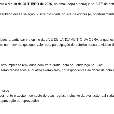
ara o dia
10 de OUTUBRO de 2026
, no email do(a) autor(a) e no SITE da ed
esultado dessa seleção. A lista divulgada no site da editora (e, oportunamen
ados a participar via
online da LIVE DE LANÇAMENTO DA OBRA, a qual oc
ado, nem devido, qualquer valor para participação do autor(a) nessa atividade 
 livro impresso (enviados com frete grátis, para seu endereço no BRASIL).
 serão repassados 4 (quatro) exemplares, correspondentes ao dobro da cota a
missos.
cimento e aceite inconteste de suas regras, inclusive da avaliação realizada 
e aprovação ou reprovação).