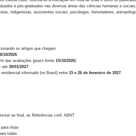
duados e pós-graduados nas diversas áreas das ciências humanas e sociais, 
istas, indigenistas, assistentes sociais, psicólogos, historiadores, antropólo
pcionando os artigos que chegam
0/10/2026
ir das avaliações (prazo limite
15/10/2026
)
– até
30/01/2027
sidencial informado (no Brasil) entre
15 e 26 de fevereiro de 2027
.
ncluir ao final, as Referências conf. ABNT
 para título
para todas