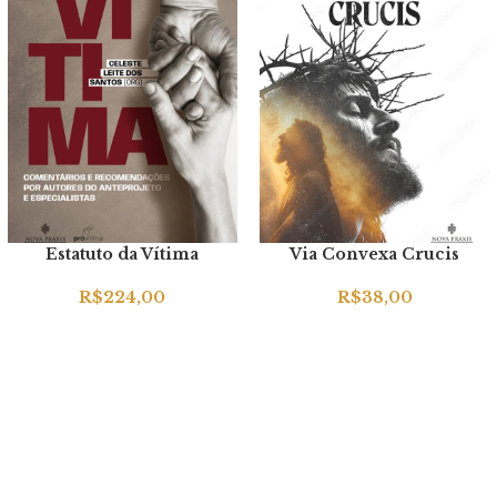
Estatuto da Vítima
Via Convexa Crucis
R$
224,00
R$
38,00