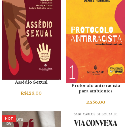
Assédio Sexual
Protocolo antirracista
para ambientes
R$
126,00
educacionais
R$
56,00
HOT