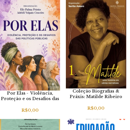
Coleção Biografias &
Por Elas - Violência,
Práxis: Matilde Ribeiro
Proteção e os Desafios das
(Vol.1)
Políticas Públicas
R$
0,00
R$
0,00