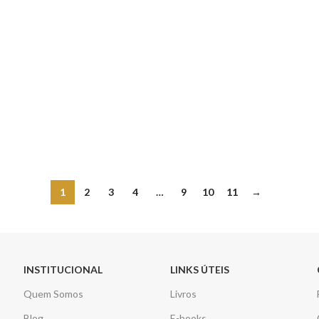
1
2
3
4
…
9
10
11
→
INSTITUCIONAL
LINKS ÚTEIS
Quem Somos
Livros
Blog
E-books