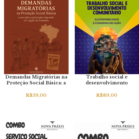
Demandas Migratórias na
Trabalho social e
Proteção Social Básica: a
desenvolvimento
atenção à população
comunitário:
migrante em região de
sustentabilidade e
R$
59,00
R$
89,00
fronteira
cidadania em ação