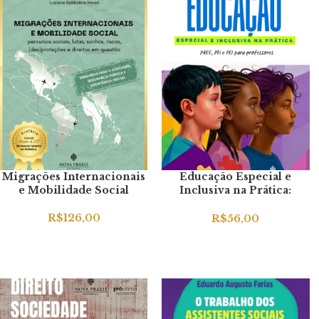
Migrações Internacionais
Educação Especial e
e Mobilidade Social
Inclusiva na Prática:
PAEE, PDI e PEI para
Professores
R$
126,00
R$
56,00