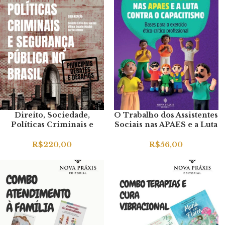
Direito, Sociedade,
O Trabalho dos Assistentes
Políticas Criminais e
Sociais nas APAES e a Luta
Segurança Pública no
contra o Capacitismo
Brasil.
R$
220,00
R$
56,00