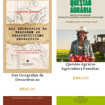
Questão Agrária:
Agricultura Familiar,
Política de Segurança
Das Geografias da
Alimentar e Nutricional –
R$
85,00
Desordem ao
Desafios para o Serviço
Perspectivismo
Social
Geográfico: Fundamentos
R$
85,00
para o Pensar Político-
epistemológico