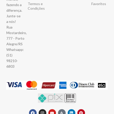
Termos e
Favoritos
fazendo a
Condições
diferença.
Junte-se
a nós!
Rua
Mostardeiro,
777 - Porto
Alegre/RS
Whatsapp:
(51)
98210-
6803