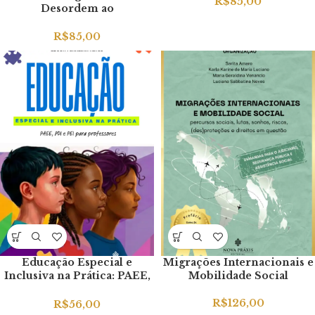
R$
85,00
Desordem ao
Desafios para o Serviço
Perspectivismo Geográfico:
Social
Fundamentos para o Pensar
R$
85,00
Político-epistemológico
Educação Especial e
Migrações Internacionais e
Inclusiva na Prática: PAEE,
Mobilidade Social
PDI e PEI para Professores
R$
126,00
R$
56,00