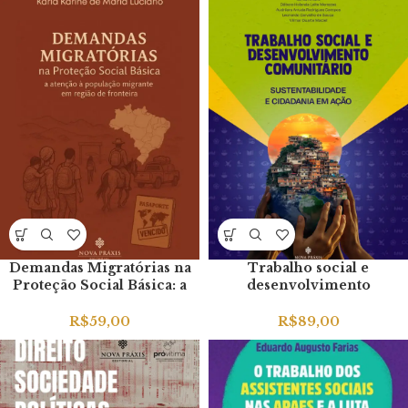
Demandas Migratórias na
Trabalho social e
Proteção Social Básica: a
desenvolvimento
atenção à população
comunitário:
migrante em região de
sustentabilidade e cidadania
R$
59,00
R$
89,00
fronteira
em ação