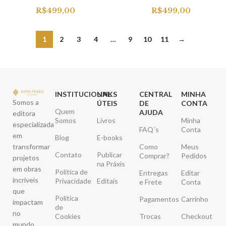
R$
499,00
R$
499,00
1
2
3
4
…
9
10
11
→
INSTITUCIONAL
LINKS
CENTRAL
MINHA
Somos a
ÚTEIS
DE
CONTA
Quem
AJUDA
editora
Somos
Livros
Minha
especializada
FAQ´s
Conta
em
Blog
E-books
transformar
Como
Meus
Contato
Publicar
Comprar?
Pedidos
projetos
na Práxis
em obras
Política de
Entregas
Editar
incríveis
Privacidade
Editais
e Frete
Conta
que
Política
Pagamentos
Carrinho
impactam
de
no
Cookies
Trocas
Checkout
mundo,